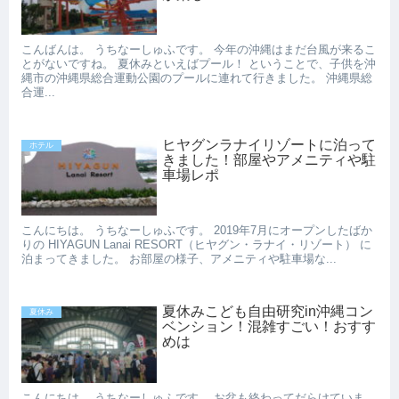
こんばんは。 うちなーしゅふです。 今年の沖縄はまだ台風が来るこ
とがないですね。 夏休みといえばプール！ ということで、子供を沖
縄市の沖縄県総合運動公園のプールに連れて行きました。 沖縄県総
合運...
ヒヤグンラナイリゾートに泊って
ホテル
きました！部屋やアメニティや駐
車場レポ
こんにちは。 うちなーしゅふです。 2019年7月にオープンしたばか
りの HIYAGUN Lanai RESORT（ヒヤグン・ラナイ・リゾート） に
泊まってきました。 お部屋の様子、アメニティや駐車場な...
夏休みこども自由研究in沖縄コン
夏休み
ベンション！混雑すごい！おすす
めは
こんにちは。 うちなーしゅふです。 お盆も終わってだらけていま