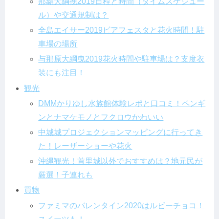
那覇大綱挽2019日程と時間（タイムスケジュー
ル）や交通規制は？
全島エイサー2019ビアフェスタと花火時間！駐
車場の場所
与那原大綱曳2019花火時間や駐車場は？支度衣
装にも注目！
観光
DMMかりゆし水族館体験レポと口コミ！ペンギ
ンとナマケモノとフクロウかわいい
中城城プロジェクションマッピングに行ってき
た！レーザーショーや花火
沖縄観光！首里城以外でおすすめは？地元民が
厳選！子連れも
買物
ファミマのバレンタイン2020はルビーチョコ！