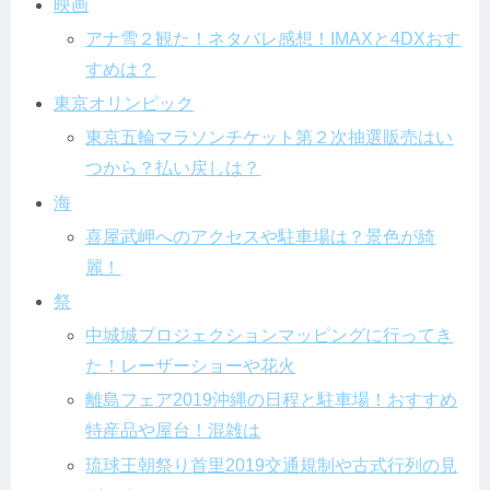
映画
アナ雪２観た！ネタバレ感想！IMAXと4DXおす
すめは？
東京オリンピック
東京五輪マラソンチケット第２次抽選販売はい
つから？払い戻しは？
海
喜屋武岬へのアクセスや駐車場は？景色が綺
麗！
祭
中城城プロジェクションマッピングに行ってき
た！レーザーショーや花火
離島フェア2019沖縄の日程と駐車場！おすすめ
特産品や屋台！混雑は
琉球王朝祭り首里2019交通規制や古式行列の見