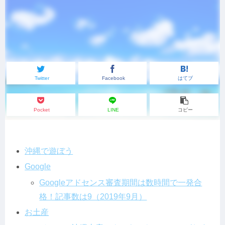
Twitter
Facebook
はてブ
Pocket
LINE
コピー
沖縄で遊ぼう
Google
Googleアドセンス審査期間は数時間で一発合
格！記事数は9（2019年9月）
お土産