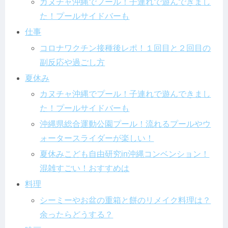
カヌチャ沖縄でプール！子連れで遊んできまし
た！プールサイドバーも
仕事
コロナワクチン接種後レポ！１回目と２回目の
副反応や過ごし方
夏休み
カヌチャ沖縄でプール！子連れで遊んできまし
た！プールサイドバーも
沖縄県総合運動公園プール！流れるプールやウ
ォータースライダーが楽しい！
夏休みこども自由研究in沖縄コンベンション！
混雑すごい！おすすめは
料理
シーミーやお盆の重箱と餅のリメイク料理は？
余ったらどうする？